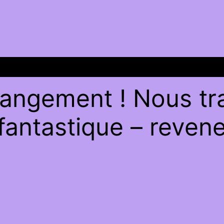
angement ! Nous tra
antastique – revene